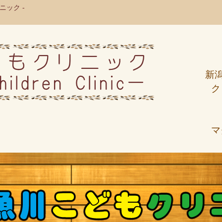
ック -
新
ク
マ