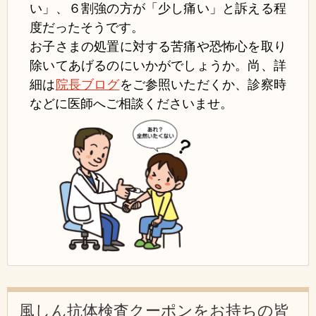
い」、
６割強の方が
「少し痛い」
と訴える程
度
だったそうです。
お子さまの処置に
対す
る苦痛や恐怖心を
取
り
除いてあげるのに
いかが
でしょうか。
尚、詳
細は
院長ブログ
をご参照いただ
くか、
診察時
などに医師へご相談くださいませ。
風しん抗体検査クーポンをお持ちの皆