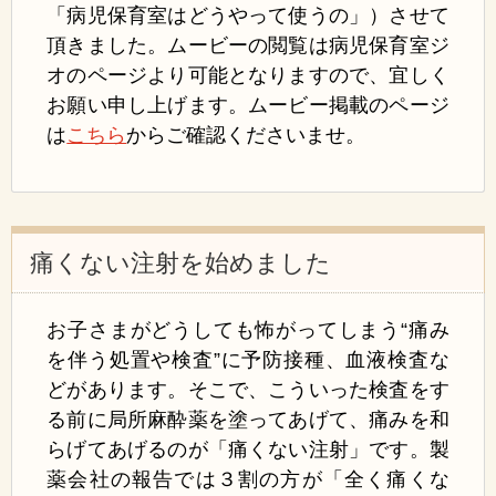
「病児保育室はどうやって使うの」）させて
頂きました。ムービーの閲覧は病児保育室ジ
オのページより可能となりますので、宜しく
お願い申し上げます。ムービー掲載のページ
は
こちら
からご確認くださいませ。
痛くない注射を始めました
お子さまが
どうしても怖がってしまう
“痛み
を伴う
処置や検査”に予防接種、
血液検査な
どがあります。
そこで、こういった検査をす
る前に
局所麻酔薬を
塗ってあげて、痛みを
和
らげて
あげるのが
「痛くない注射」
です
。製
薬会社の報告では３割の
方が
「全く痛くな