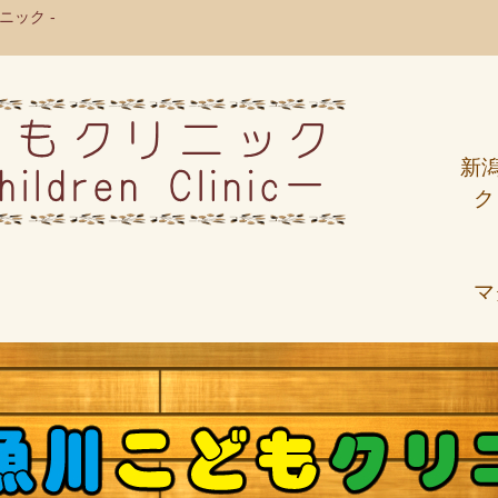
ック -
新
ク
マ