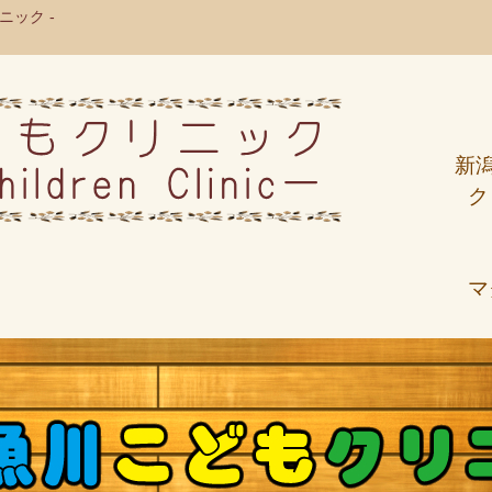
ック -
新
ク
マ