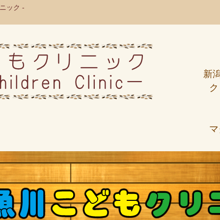
ック -
新
ク
マ