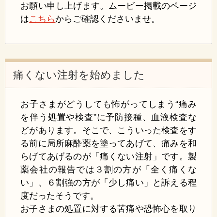
お願い申し上げます。ムービー掲載のページ
は
こちら
からご確認くださいませ。
痛くない注射を始めました
お子さまが
どうしても怖がってしまう
“痛み
を伴う
処置や検査”に予防接種、
血液検査な
どがあります。
そこで、こういった検査をす
る前に
局所麻酔薬を
塗ってあげて、痛みを
和
らげて
あげるのが
「痛くない注射」
です
。製
薬会社の報告では３割の
方が
「全く痛くな
い」、
６割強の方が
「少し痛い」
と訴える程
度
だったそうです。
お子さまの処置に
対す
る苦痛や恐怖心を
取
り