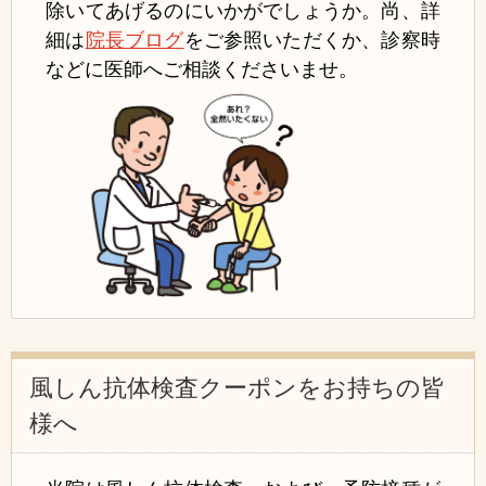
除いてあげるのに
いかが
でしょうか。
尚、詳
細は
院長ブログ
をご参照いただ
くか、
診察時
などに医師へご相談くださいませ。
風しん抗体検査クーポンをお持ちの皆
様へ