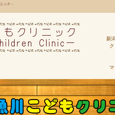
ック -
新
ク
マ