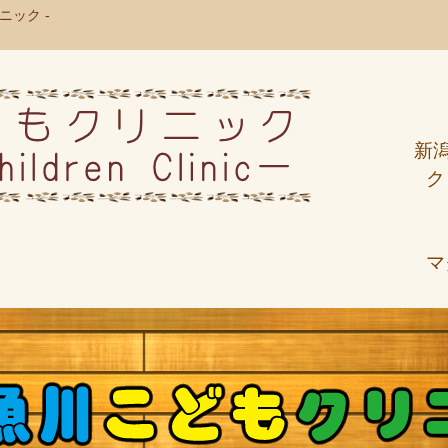
ック -
新
ク
マ