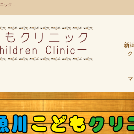
ック -
新
ク
マ