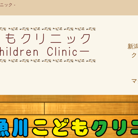
ック -
新
ク
マ