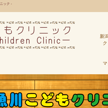
ック -
新
ク
マ