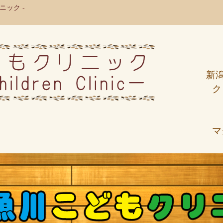
ック -
新
ク
マ