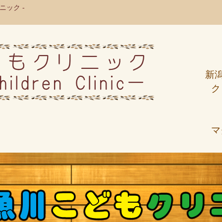
ック -
新
ク
マ