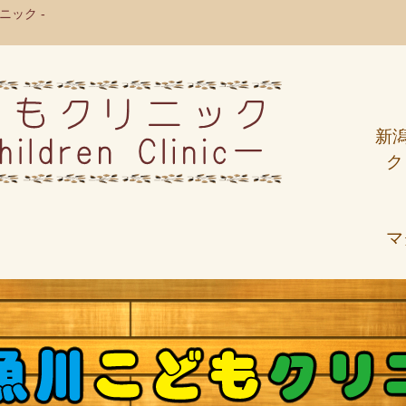
ック -
新
ク
マ