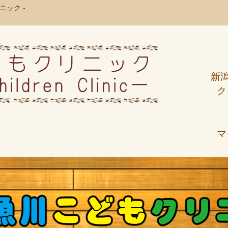
ック -
新
ク
マ