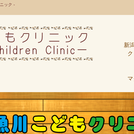
ック -
新
ク
マ