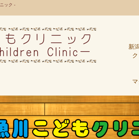
ック -
新
ク
マ