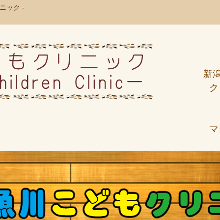
ック -
新
ク
マ