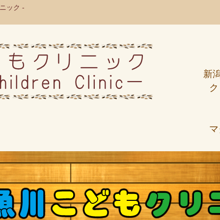
ック -
新
ク
マ