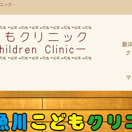
ック -
新
ク
マ