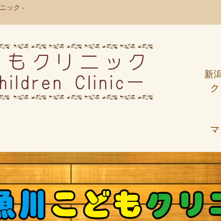
ック -
新
ク
マ