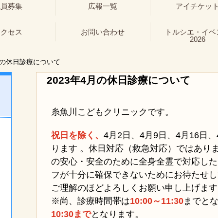
職員募集
広報一覧
アイチケッ
アクセス
お問い合わせ
トルシエ・イベ
2026
月の休日診療について
2023年4月の休日診療について
糸魚川こどもクリニックです。
祝日を除く、
4月2日、
4月9日、4月16日
ります 。休日対応（救急対応）ではあり
の安心・安全のために全身全霊で対応した
フが十分に確保できないためにお待たせし
ご理解のほどよろしくお願い申し上げます
※尚、診療時間帯は
10:00～11:30
までと
10:30まで
となります
。