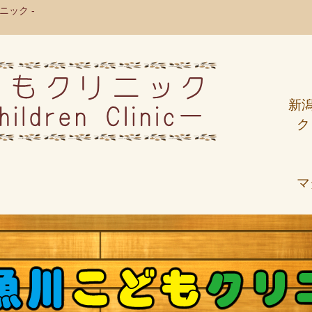
ック -
新
ク
マ